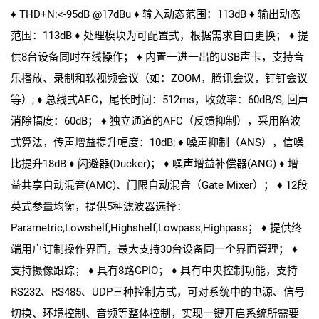
♦ THD+N:<-95dB @17dBu ♦ 输入动态范围：113dB ♦ 输出动态
范围：113dB ♦ 处理模块为可配置式，根据需求自由更换； ♦ 提
供8台设备同时在线操作； ♦ 内置一进一出的USB声卡，支持音
乐播放、录制和软视频会议（如：ZOOM，腾讯会议，钉钉会议
等）; ♦ 总线式AEC，尾长时间：512ms，收敛率：60dB/S, 回声
消除幅度：60dB； ♦ 独立通道的AFC（反馈抑制），采用陷波
式算法，传声增益提升幅度：10dB; ♦ 噪声抑制（ANS），信噪
比提升18dB ♦ 闪避器(Ducker)； ♦ 噪声增益补偿器(ANC) ♦ 增
益共享自动混音(AMC)、门限自动混音（Gate Mixer）； ♦ 12段
英式参量均衡，提供5种滤波器选择：
Parametric,Lowshelf,Highshelf,Lowpass,Highpass； ♦ 提供终
端用户订制操作界面，最大支持30台设备同一个界面管理； ♦
支持摄像跟踪； ♦ 具有8路GPIO； ♦ 具有中央控制功能，支持
RS232、RS485、UDP三种控制方式，可对系统中的电源、信号
切换、环境控制、音频等整体控制，实现一键开启系统所需要