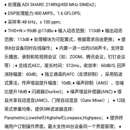
♦ 处理器:ADI SHARC 21489@450 MHz SIMDx2；
♦ DSP处理能力:400 MIPS，1.6 GFLOPS;
♦ 采样率:48 kHz，± 100 ppm;
♦ THD+N:<-95dB @17dBu ♦ 输入动态范围：113dB ♦ 输出动态
范围：113dB ♦ 处理模块为可配置式，根据需求自由更换； ♦ 提
供8台设备同时在线操作； ♦ 内置一进一出的USB声卡，支持音
乐播放、录制和软视频会议（如：ZOOM，腾讯会议，钉钉会议
等）; ♦ 总线式AEC，尾长时间：512ms，收敛率：60dB/S, 回声
消除幅度：60dB； ♦ 独立通道的AFC（反馈抑制），采用陷波
式算法，传声增益提升幅度：10dB; ♦ 噪声抑制（ANS），信噪
比提升18dB ♦ 闪避器(Ducker)； ♦ 噪声增益补偿器(ANC) ♦ 增
益共享自动混音(AMC)、门限自动混音（Gate Mixer）； ♦ 12段
英式参量均衡，提供5种滤波器选择：
Parametric,Lowshelf,Highshelf,Lowpass,Highpass； ♦ 提供终
端用户订制操作界面，最大支持30台设备同一个界面管理； ♦