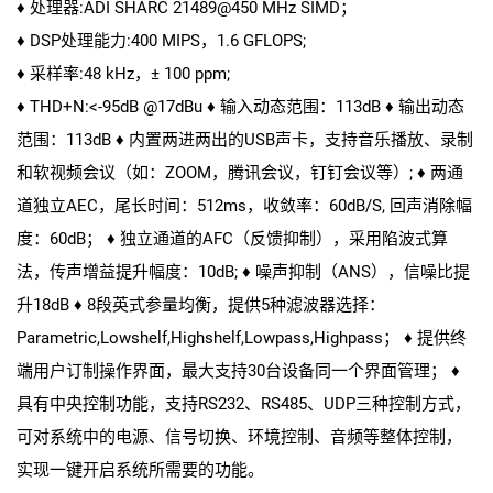
♦ 处理器:ADI SHARC 21489@450 MHz SIMD；
♦ DSP处理能力:400 MIPS，1.6 GFLOPS;
♦ 采样率:48 kHz，± 100 ppm;
♦ THD+N:<-95dB @17dBu ♦ 输入动态范围：113dB ♦ 输出动态
范围：113dB ♦ 内置两进两出的USB声卡，支持音乐播放、录制
和软视频会议（如：ZOOM，腾讯会议，钉钉会议等）; ♦ 两通
道独立AEC，尾长时间：512ms，收敛率：60dB/S, 回声消除幅
度：60dB； ♦ 独立通道的AFC（反馈抑制），采用陷波式算
法，传声增益提升幅度：10dB; ♦ 噪声抑制（ANS），信噪比提
升18dB ♦ 8段英式参量均衡，提供5种滤波器选择：
Parametric,Lowshelf,Highshelf,Lowpass,Highpass； ♦ 提供终
端用户订制操作界面，最大支持30台设备同一个界面管理； ♦
具有中央控制功能，支持RS232、RS485、UDP三种控制方式，
可对系统中的电源、信号切换、环境控制、音频等整体控制，
实现一键开启系统所需要的功能。