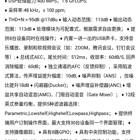
♦ DSP处理能力:400 MIPS，1.6 GFLOPS;
♦ 采样率:48 kHz，± 100 ppm;
♦ THD+N:<-95dB @17dBu ♦ 输入动态范围：113dB ♦ 输出动态
范围：113dB ♦ 处理模块为可配置式，根据需求自由更换； ♦ 提
供8台设备同时在线操作； ♦ 内置一进一出的USB声卡，支持音
乐播放、录制和软视频会议（如：ZOOM，腾讯会议，钉钉会议
等）; ♦ 总线式AEC，尾长时间：512ms，收敛率：60dB/S, 回声
消除幅度：60dB； ♦ 独立通道的AFC（反馈抑制），采用陷波
式算法，传声增益提升幅度：10dB; ♦ 噪声抑制（ANS），信噪
比提升18dB ♦ 闪避器(Ducker)； ♦ 噪声增益补偿器(ANC) ♦ 增
益共享自动混音(AMC)、门限自动混音（Gate Mixer）； ♦ 12段
英式参量均衡，提供5种滤波器选择：
Parametric,Lowshelf,Highshelf,Lowpass,Highpass； ♦ 提供终
端用户订制操作界面，最大支持30台设备同一个界面管理； ♦
支持摄像跟踪； ♦ 具有8路GPIO； ♦ 具有中央控制功能，支持