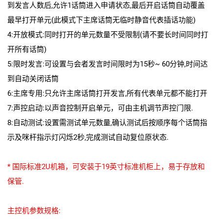
到发言人数后,允许1话筒进入申请状态,最后开启话筒自动覆盖
最早打开单元(此模式下主席话筒无临时静音代表插话功能)
4:开放模式:同时打开的单元数量不受限制(请不要长时间同时打
开所有话筒)
5:限时发言:可设置与会者发言时间限时为15秒~ 60分钟,时间达
到自动关闭话筒
6:主席专用:只允许主席话筒打开发言,所有代表单元都不能打开
7:声控启动:以声音控制开启单元，可由主机调节声控门限.
8:自动测试:设置需测试单元数量,确认测试后按顺序每个话筒指
示及咪杆指示灯闪烁2秒,完成测试自动复位原状态.
* 国际标准2U机箱，可安装于19英寸标准机柜上，易于存放和
保管.
主控机参数规格: