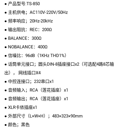
● 产品型号:TS-850
● 主机供电；AC110V-220V/50Hz
● 频率响应；20Hz-20kHz
● 输出阻抗：REC：200Ω
● BALANCE：300Ω
● NOBALANCE：400Ω
● 信噪比：96dB（1KHz THD1%）
● 话筒单元接口；圆头DIN-8插座接口x2（可选配4路8芯输
出）， 网线插口X4
● 中控连接口；232串口x1
● 音频输入；RCA（莲花插座）x1
● 音频输出；RCA（莲花插座）x1
● XLR卡侬插座x1
● 外部尺寸（L×W×H）；483×323×90mm
● 颜色；黑色