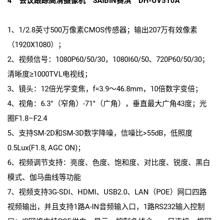
4 会议跟踪高清摄像机 SAIBIN赛滨 DH-UV510A
1、1/2.8英寸500万像素CMOS传感器；输出207万有效像素
（1920X1080）；
2、视频信号：1080P60/50/30，1080I60/50、720P60/50/30；
清晰度≥1000TVL电视线；
3、镜头：12倍光学变焦，f=3.9～46.8mm，10倍数字变倍；
4、视角：6.3°（窄角）-71°（广角），垂直最大广角43度；光
圈F1.8–F2.4
5、支持SM-2D和SM-3D数字降噪，信噪比>55dB，低照度
0.5Lux(F1.8, AGC ON)；
6、视频调节支持：亮度、色度、饱和度、对比度、锐度、黑白
模式、伽马曲线等功能
7、视频支持3G-SDI、HDMI、USB2.0、LAN（POE）网口四路
视频输出，并且支持1路A-IN音频输入口，1路RS232输入控制