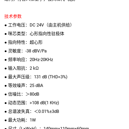
技术参数
● 工作电压：DC 24V（由主机供给）
● 咪芯类型：心形指向性驻极体
● 指向特性：超心形
● 灵敏度：-38 dBV/Pa
● 频率响应：20Hz-20KHz
● 输入阻抗：2 kΩ
● 最大声压级：131 dB (THD<3%)
● 等效噪声：25 dBA
● 信噪比：＞80dB
● 动态范围：>108 dB(1 KHz)
● 总谐波失真：＜0.01%±3dB
● 最大功耗：1W
● 尺寸（L×W×H）：140mm×110mm×60mm