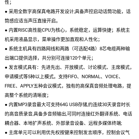
性；
● 采用全数字高保真电路开发设计;具备声控启动话筒功能，话
筒感应适当声压直接开启。
● 内置RISC高性能CPU为核心，系统稳定，运算快捷；系统主
机采用液晶显示，菜单操作更加直观和人性化；
● 系统主机具有四路网线和两路（可选配4路）8芯电缆两种输
出端口提供选择，共分别可连接120个单元；
● 发言模式具有：先进先出、开放模式、讨论模式、主席模式，
申请模式等5种以上模式。支持FIFO、NORMAL、VOICE、
FREE、APPLY五种会议模式，独有的高保真音频处理电路，提
高整个系统的清晰度；
● 内置MP3录音最大可支持64G USB存储,约连续30天录音时长
的高音质录音,具备多音频输出,可同时连接红外翻译系统、电话
耦合器、本地扩声系统、外部录音设备、远程多媒体终端;
● 主席单元可以利用优先权按键来控制发言顺序，控制会议气