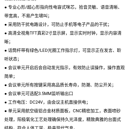
● 专业心形/超心形指向性电容式咪芯，拾音灵敏、语音清晰、
带宽高，不易产生啸叫；
● 采用防干扰电路设计，可防止手机等电子产品的干扰；
● 高清全视角TFT真彩2寸显示屏，显示实时时钟，显示内容清
晰；
● 话筒杆带有绿色/LED光圈工作指示灯，可显示正在发言、聆
听状态；
● 会议单元开启后会自动发光指示，有效防止误操作，操作直观
简单；
● 会议单元所有按键采用高品质长寿命，防潮、防尘开关；
● 会议单元可选配3.5MM监听输出口
● 工作电压：DC24V，由会议主机直接供电；
● 单元采用航空级铝合金材质面板，CNC精密加工，表面喷砂
处理，阳极氧化工艺处理确保持久光泽度，精致典雅的台面式
结构，符合人体工学，极具现代气息。