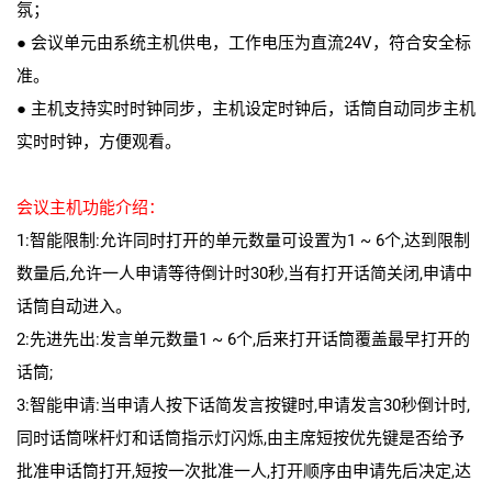
氛；
● 会议单元由系统主机供电，工作电压为直流24V，符合安全标
准。
● 主机支持实时时钟同步，主机设定时钟后，话筒自动同步主机
实时时钟，方便观看。
会议主机功能介绍：
1:智能限制:允许同时打开的单元数量可设置为1 ~ 6个,达到限制
数量后,允许一人申请等待倒计时30秒,当有打开话简关闭,申请中
话筒自动进入。
2:先进先出:发言单元数量1 ~ 6个,后来打开话筒覆盖最早打开的
话筒;
3:智能申请:当申请人按下话简发言按键时,申请发言30秒倒计时,
同时话筒咪杆灯和话筒指示灯闪烁,由主席短按优先键是否给予
批准申话筒打开,短按一次批准一人,打开顺序由申请先后决定,达