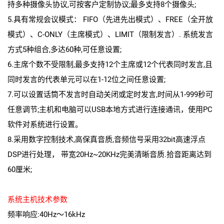
持多种摄像头协议,可按客户定制协议;最多支持8个摄像头;
5.具有常规会议模式： FIFO（先进先出模式）、FREE（全开放
模式）、C-ONLY（主席模式）、LIMIT（限制发言）. 系统发言
方式5种组合,多达60种,可任意设置;
6.主席个数不受限制,最多支持12个主席或12个代表同时发言,且
同时发言的代表单元可以在1-12位之间任意设置;
7.可以设置话筒不发言时自动关闭或定时发言,时间从1-999秒可
任意调节;主机和电脑可以USB本地方式进行连接通讯，使用PC
软件对系统进行设置。
8.采用数字控制技术,高保真音质,音频信号采用32bit高速浮点
DSP进行处理， 带宽20Hz~20KHz完美清晰音质.拾音距离达到
60厘米;
系统主机技术参数
频率响应:40Hz～16kHz