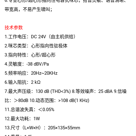
6.专业心形/超心形指向性电容式咪芯，拾音灵敏、语音清晰、
带宽高，不易产生啸叫；
技术参数
1.工作电压：DC 24V（由主机供给）
2.咪芯类型：心形指向性驻极体
3.指向特性：心形/超心形
4.灵敏度：-38 dBV/Pa
5.频率响应：20Hz~20KHz
6.输入阻抗：2 kΩ
7.最大声压级：130 dB (THD<3%) 8.等效噪声：25 dBA 9.信噪
比：＞80dB 10.动态范围：>108 dB(1 KHz)
11.总谐波失真：＜0.05%
12.最大功耗：1W
13.尺寸（L×W×H）：205×135×55mm