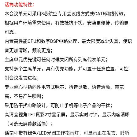
话筒功能特性：
本会议单元可采用8芯航空专用会议线方式或CAT6网线传输，
根据用户环境需求使用，有效抵抗干扰，安装更便捷，传输更
可靠。
内置高性能CPU和数字DSP电路处理，最大限度减少失真，使语
音更加清晰，频响更宽；
主席单元优先键可任何时候关闭所有列席代表单元；
支持多个主席单元，具有优先功能，并可置于任意位置，可控
制会议发言进程；
专业超心型指向性电容式咪芯，拾音灵敏、语音清晰、带宽
高，不易产生啸叫；
采用防干扰电路设计，可防止手机等电子产品的干扰；
高清全视角TFT真彩2寸显示屏，显示实时时钟，显示内容清晰
（可选无屏幕款话筒）；
话筒杆带有绿色/LED光圈工作指示灯，可显示正在发言、聆听