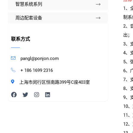
智慧系统系列
1、
制系
周边配套设备
2、音
出；
联系方式
3、
4、
pangl@ponjon.com
5、
+ 186 1699 2316
6、
7、
上海市闵行区恒南路399号C座403室
8、
9、
10
11
12