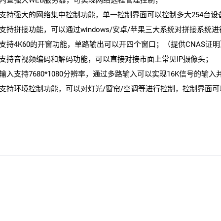
、内置强大WEB服务器，可实现网络远程管理控制；
、支持强大的网络集中控制功能，单一控制界面可以控制多大254台设
、支持拼接功能，可以通过windows/安卓/苹果三大系统对拼接系统
、支持4K60的开窗功能，单路输出可以开四个窗口；（提供CNAS证明
、支持音视频编码和解码功能，可以直接对接市面上常见IP摄像头；
、输入支持7680*1080分辨率，通过多路输入可以实现16K信号的输
、支持环境控制功能，可以对灯光/窗帘/空调等进行控制，控制界面可
SAIBIN配套板块（一卡一路1080p无缝输出板卡）
SAIBIN 赛滨高清视频矩阵处理器 DM-4400