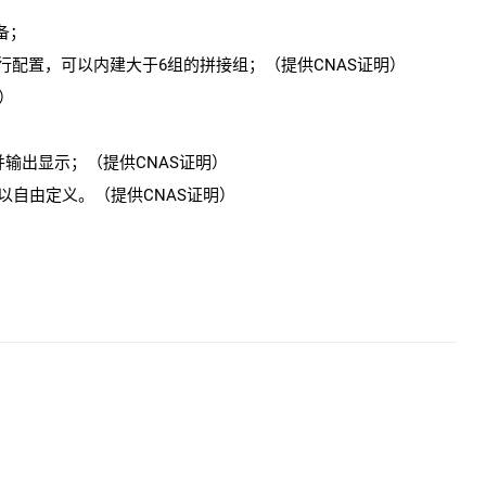
备；
进行配置，可以内建大于6组的拼接组；（提供CNAS证明）
）
入并输出显示；（提供CNAS证明）
以自由定义。（提供CNAS证明）
SAIBIN配套板块（一卡四路1080p无缝输出板卡）