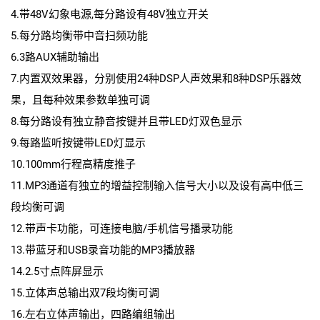
4.带48V幻象电源,每分路设有48V独立开关
5.每分路均衡带中音扫频功能
6.3路AUX辅助输出
7.内置双效果器，分别使用24种DSP人声效果和8种DSP乐器效
果，且每种效果参数单独可调
8.每分路设有独立静音按键并且带LED灯双色显示
9.每路监听按键带LED灯显示
10.100mm行程高精度推子
11.MP3通道有独立的增益控制输入信号大小以及设有高中低三
段均衡可调
12.带声卡功能，可连接电脑/手机信号播录功能
13.带蓝牙和USB录音功能的MP3播放器
14.2.5寸点阵屏显示
15.立体声总输出双7段均衡可调
16.左右立体声输出，四路编组输出