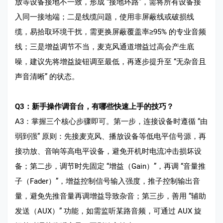
放等设备接地不一致，形成 “接地环路”，需将所有设备接
入同一接地端；二是线缆问题，使用非屏蔽线或破损线
缆，易拾取环境干扰，需更换屏蔽覆盖率≥95% 的专业音频
线；三是增益调节不当，麦克风通道增益过高会产生底
噪，建议先将增益旋钮调至最低，再逐步提升至 “无杂音且
声音清晰” 的状态。
Q3：新手操作调音台，有哪些快速上手的技巧？
A3：掌握三个核心步骤即可。第一步，连接设备时遵循 “由
弱到强” 原则：先接麦克风、播放设备等低电平信号源，再
接功放、音响等高电平设备，避免开机时电流冲击损坏设
备；第二步，调节时先固定 “增益（Gain）”，再调 “音量推
子（Fader）”，增益控制信号输入强度，推子控制输出音
量，避免先推音量再调增益导致杂音；第三步，善用 “辅助
发送（AUX）” 功能，如需监听某路音频，可通过 AUX 旋