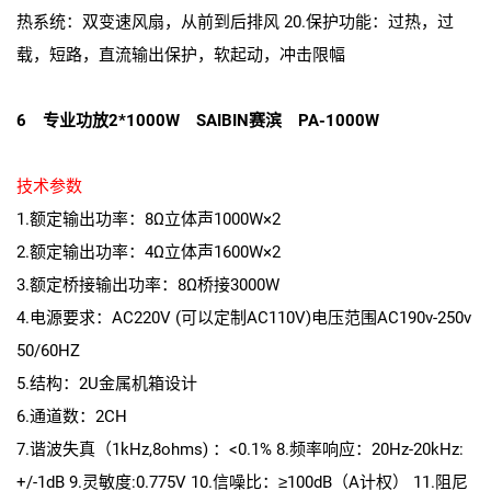
热系统：双变速风扇，从前到后排风 20.保护功能：过热，过
载，短路，直流输出保护，软起动，冲击限幅
6 专业功放2*1000W SAIBIN赛滨 PA-1000W
技术参数
1.额定输出功率：8Ω立体声1000W×2
2.额定输出功率：4Ω立体声1600W×2
3.额定桥接输出功率：8Ω桥接3000W
4.电源要求：AC220V (可以定制AC110V)电压范围AC190v-250v
50/60HZ
5.结构：2U金属机箱设计
6.通道数：2CH
7.谐波失真（1kHz,8ohms) ：<0.1% 8.频率响应：20Hz-20kHz:
+/-1dB 9.灵敏度:0.775V 10.信噪比：≥100dB（A计权） 11.阻尼