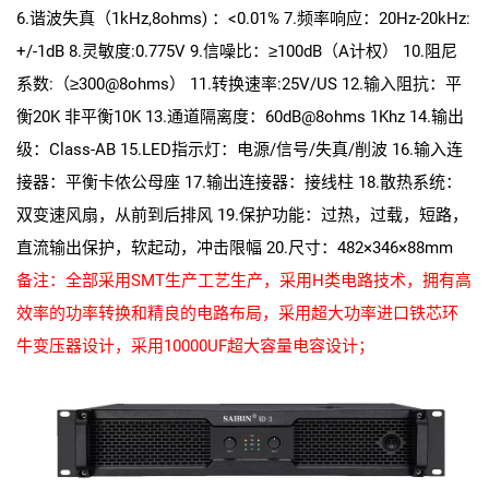
6.谐波失真（1kHz,8ohms) ：<0.01% 7.频率响应：20Hz-20kHz:
+/-1dB 8.灵敏度:0.775V 9.信噪比：≥100dB（A计权） 10.阻尼
系数:（≥300@8ohms） 11.转换速率:25V/US 12.输入阻抗：平
衡20K 非平衡10K 13.通道隔离度：60dB@8ohms 1Khz 14.输出
级：Class-AB 15.LED指示灯：电源/信号/失真/削波 16.输入连
接器：平衡卡侬公母座 17.输出连接器：接线柱 18.散热系统：
双变速风扇，从前到后排风 19.保护功能：过热，过载，短路，
直流输出保护，软起动，冲击限幅 20.尺寸：482×346×88mm
备注：全部采用SMT生产工艺生产，采用H类电路技术，拥有高
效率的功率转换和精良的电路布局，采用超大功率进口铁芯环
牛变压器设计，采用10000UF超大容量电容设计；