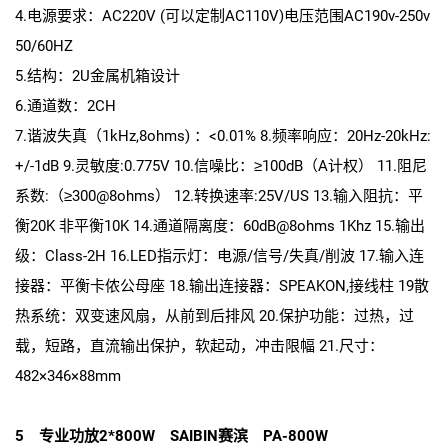
4.电源要求：AC220V (可以定制AC110V)电压范围AC190v-250v
50/60HZ
5.结构：2U金属机箱设计
6.通道数：2CH
7.谐波失真（1kHz,8ohms) ：<0.01% 8.频率响应：20Hz-20kHz:
+/-1dB 9.灵敏度:0.775V 10.信噪比：≥100dB（A计权） 11.阻尼
系数:（≥300@8ohms） 12.转换速率:25V/US 13.输入阻抗：平
衡20K 非平衡10K 14.通道隔离度：60dB@8ohms 1Khz 15.输出
级：Class-2H 16.LED指示灯：电源/信号/失真/削波 17.输入连
接器：平衡卡侬公母座 18.输出连接器：SPEAKON,接线柱 19散
热系统：双变速风扇，从前到后排风 20.保护功能：过热，过
载，短路，直流输出保护，软起动，冲击限幅 21.尺寸：
482×346×88mm
5 专业功放2*800W SAIBIN赛滨 PA-800W