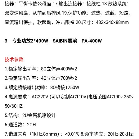
接器：平衡卡侬公母座 17.输出连接器：接线柱 18.散热系统：
双变速风扇，从前到后排风 19.保护功能：过热，过载，短路，
直流输出保护，软起动，冲击限幅 20.尺寸：482×346×88mm
3 专业功放2*400W SAIBIN赛滨 PA-400W
技术参数
1.额定输出功率：8Ω立体声400W×2
2.额定输出功率：4Ω立体声700W×2
3.额定桥接输出功率：8Ω桥接1250W
4.电源要求：AC220V (可以定制AC110V)电压范围AC190v-250v
50/60HZ
5.结构：2U金属机箱设计
6.通道数：2CH
7.谐波失真（1kHz,8ohms) ：<0.01% 8.频率响应：20Hz-20kHz: