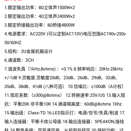
1.额定输出功率：8Ω立体声1500W×2
2.额定输出功率：4Ω立体声2400W×2
3.额定桥接输出功率：8Ω桥接4800W
4.电源要求：AC220V (可以定制AC110V)电压范围AC190v-250v
50/60HZ
5.结构：2U金属机箱设计
6.通道数：2CH
7.谐波失真（1kHz,8ohms) ：<0.1% 8.频率响应：20Hz-20kHz:
+/-1dB 9.灵敏度:灵敏度20dB、23dB、26dB、29dB、32dB、
35dB、38dB、41dB (八种可选） 10.信噪比：≥100dB（A计权）
11.阻尼系数:（≥300@8ohms） 12.转换速率:25V/US 13.输入阻
抗：平衡20K 非平衡10K 14.通道隔离度：60dB@8ohms 1Khz
15.输出级：Class-TD 16.LED指示灯：电源/信号/失真/削波 17.
输入连接器：平衡卡侬公母座 18.输出连接器：SPEAKON,接线
柱 19.散热系统：双变速风扇，从前到后排风 20.保护功能：过