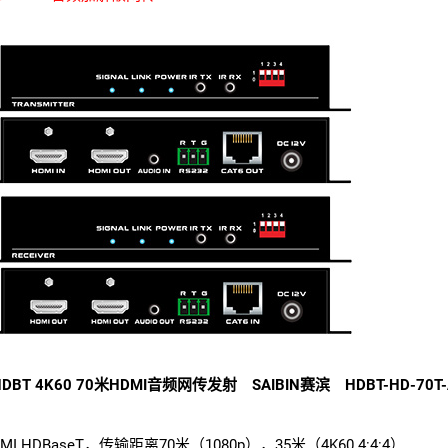
DBT 4K60 70米HDMI音频网传发射 SAIBIN赛滨 HDBT-HD-70T-
DMI HDBaseT，传输距离70米（1080p），35米（4K60 4:4:4）